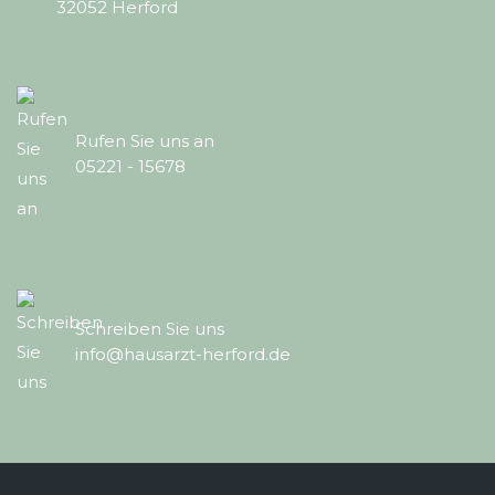
32052 Herford
Rufen Sie uns an
05221 - 15678
Schreiben Sie uns
info@hausarzt-herford.de